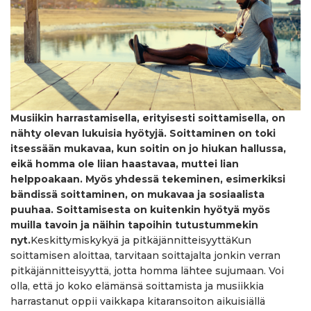
Musiikin harrastamisella, erityisesti soittamisella, on
nähty olevan lukuisia hyötyjä. Soittaminen on toki
itsessään mukavaa, kun soitin on jo hiukan hallussa,
eikä homma ole liian haastavaa, muttei lian
helppoakaan. Myös yhdessä tekeminen, esimerkiksi
bändissä soittaminen, on mukavaa ja sosiaalista
puuhaa. Soittamisesta on kuitenkin hyötyä myös
muilla tavoin ja näihin tapoihin tutustummekin
nyt.
Keskittymiskykyä ja pitkäjännitteisyyttäKun
soittamisen aloittaa, tarvitaan soittajalta jonkin verran
pitkäjännitteisyyttä, jotta homma lähtee sujumaan. Voi
olla, että jo koko elämänsä soittamista ja musiikkia
harrastanut oppii vaikkapa kitaransoiton aikuisiällä