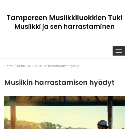
Tampereen Musiikkiluokkien Tuki
Musiikki ja sen harrastaminen
Toggle
navigat
Home
Musiikkia
Musiikin harrastamisen hyödyt
Musiikin harrastamisen hyödyt