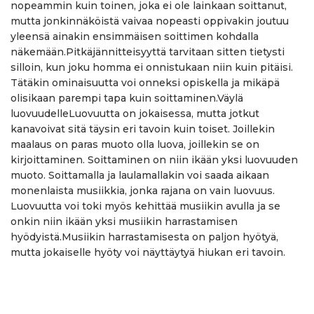
nopeammin kuin toinen, joka ei ole lainkaan soittanut,
mutta jonkinnäköistä vaivaa nopeasti oppivakin joutuu
yleensä ainakin ensimmäisen soittimen kohdalla
näkemään.Pitkäjännitteisyyttä tarvitaan sitten tietysti
silloin, kun joku homma ei onnistukaan niin kuin pitäisi.
Tätäkin ominaisuutta voi onneksi opiskella ja mikäpä
olisikaan parempi tapa kuin soittaminen.Väylä
luovuudelleLuovuutta on jokaisessa, mutta jotkut
kanavoivat sitä täysin eri tavoin kuin toiset. Joillekin
maalaus on paras muoto olla luova, joillekin se on
kirjoittaminen. Soittaminen on niin ikään yksi luovuuden
muoto. Soittamalla ja laulamallakin voi saada aikaan
monenlaista musiikkia, jonka rajana on vain luovuus.
Luovuutta voi toki myös kehittää musiikin avulla ja se
onkin niin ikään yksi musiikin harrastamisen
hyödyistä.Musiikin harrastamisesta on paljon hyötyä,
mutta jokaiselle hyöty voi näyttäytyä hiukan eri tavoin.